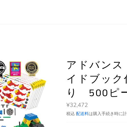
アドバンス
イドブック
り 500
通
¥32,472
常
価
税込
配送料
は購入手続き時に計
格