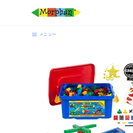
コ
ン
テ
ン
ツ
サイトナビゲーション
メニュー
に
ス
キ
ッ
プ
す
る