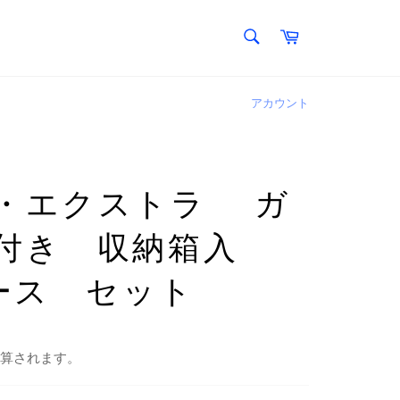
検
カ
索
ー
検
す
ト
索
る
す
る
アカウント
・エクストラ ガ
付き 収納箱入
ピース セット
算されます。