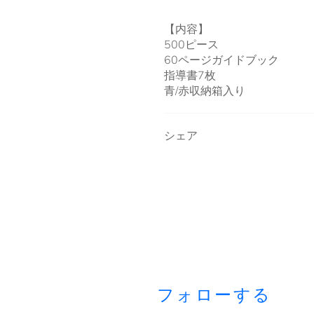
【内容】
500ピース
60ページガイドブック
指導書7枚
青/赤収納箱入り
シェア
フォローする