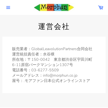
コ
カ
ン
ー
サ
テ
ト
イ
ン
ト
ナ
ツ
運営会社
ビ
に
ゲ
ス
ー
シ
キ
ョ
ッ
ン
販売業者：GlobalLeavolutionPartners合同会社
プ
運営統括責任者：水谷穣
す
所在地：〒150-0042 東京都渋谷区宇田川町
る
6-11原宿パークマンション1307号
電話番号：03-6277-5509
メールアドレス：info@morphun.co.jp
屋号：.モアファン日本公式オンラインストア