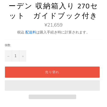
ーデン 収納箱入り 270セ
ット ガイドブック付き
通
¥21,659
常
価
税込
配送料
は購入手続き時に計算されます。
格
個数
−
+
売り切れ