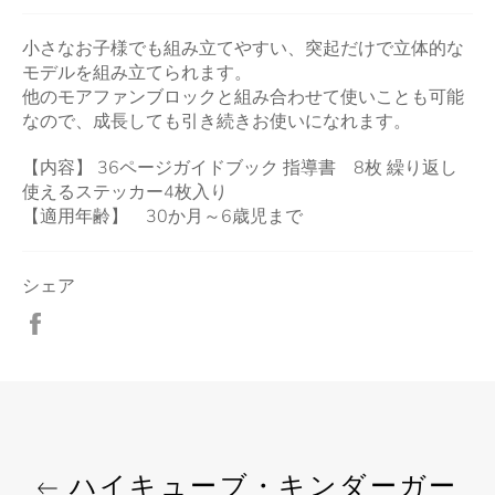
小さなお子様でも組み立てやすい、突起だけで立体的な
モデルを組み立てられます。
他のモアファンブロックと組み合わせて使いことも可能
なので、成長しても引き続きお使いになれます。
【内容】 36ページガイドブック 指導書 8枚 繰り返し
使えるステッカー4枚入り
【適用年齢】 30か月～6歳児まで
シェア
Facebook
で
シ
ェ
ア
す
る
ハイキューブ・キンダーガー