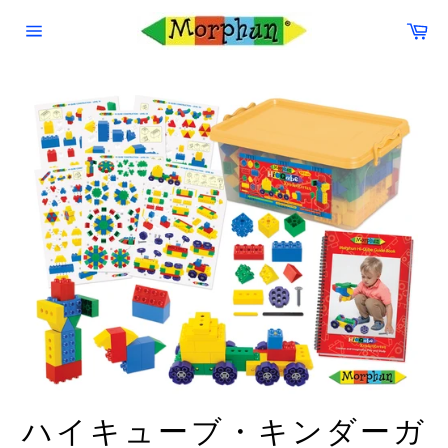
コ
カ
ン
ー
サ
テ
ト
イ
ン
ト
ナ
ツ
ビ
に
ゲ
ス
ー
シ
キ
ョ
ッ
ン
プ
す
る
ハイキューブ・キンダーガ