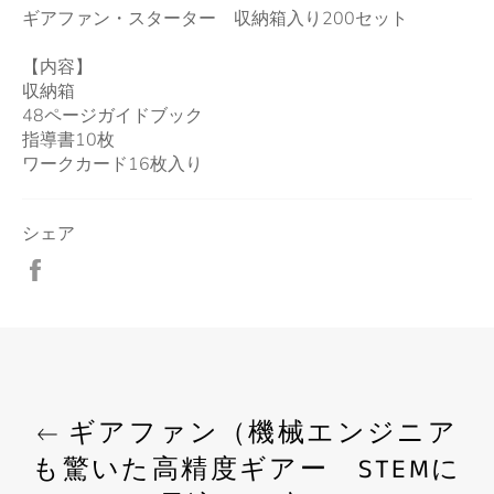
ギアファン・スターター 収納箱入り200セット
【内容】
収納箱
48ページガイドブック
指導書10枚
ワークカード16枚入り
シェア
Facebook
で
シ
ェ
ア
す
る
ギアファン（機械エンジニア
も驚いた高精度ギアー STEMに