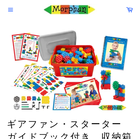
コ
カ
ン
ー
サ
テ
ト
イ
ン
ト
ナ
ツ
ビ
に
ゲ
ス
ー
シ
キ
ョ
ッ
ン
プ
す
る
ギアファン・スターター
ガイドブック付き 収納箱