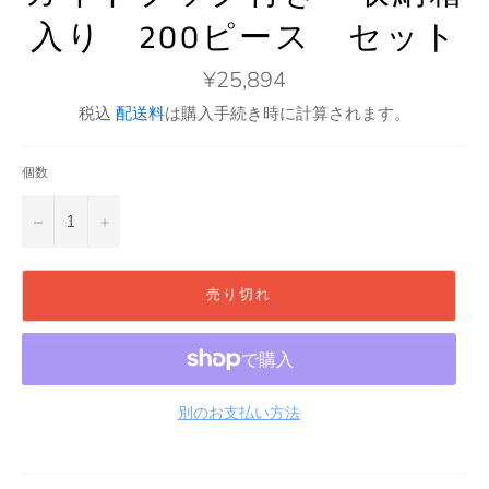
入り 200ピース セット
通
¥25,894
常
価
税込
配送料
は購入手続き時に計算されます。
格
個数
−
+
売り切れ
別のお支払い方法